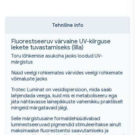
Tehniline info
Fluorestseeruv värvaine UV-kiirguse
lekete tuvastamiseks (lilla)
Toru lõhkemise asukoha jaoks loodud UV-
märgistus
Nüüd veelgi rohkemates värvides veelgi rohkemate
võimaluste jaoks
Trotec Luminat on vesidispersioon, mida saab
lahjendada veega, kuid mis ei metaboliseeru ega
jäta nähtavasse lainepikkuste vahemikku praktiliselt
mingeid märgatavaid jälgi.
Selle märgistusaine formaldehüüdivabad
luminestseeruvad pigmendid stimuleeritakse ainult
maksimaalse fluorestsentsi saavutamiseks ja