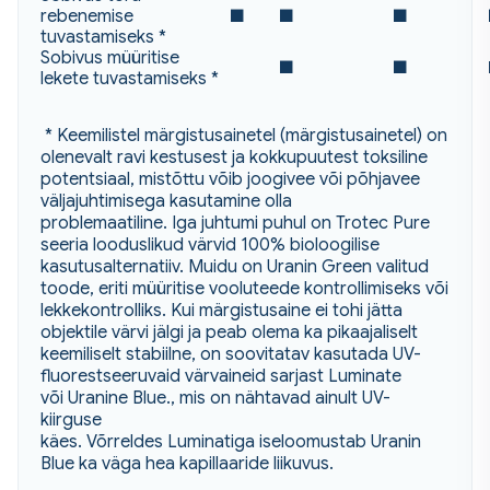
rebenemise
■
■
■
tuvastamiseks *
Sobivus müüritise
■
■
lekete tuvastamiseks *
* Keemilistel märgistusainetel (märgistusainetel) on
olenevalt ravi kestusest ja kokkupuutest toksiline
potentsiaal, mistõttu võib joogivee või põhjavee
väljajuhtimisega kasutamine olla
problemaatiline. Iga juhtumi puhul on Trotec Pure
seeria looduslikud värvid 100% bioloogilise
kasutusalternatiiv. Muidu on Uranin Green valitud
toode, eriti müüritise vooluteede kontrollimiseks või
lekkekontrolliks. Kui märgistusaine ei tohi jätta
objektile värvi jälgi ja peab olema ka pikaajaliselt
keemiliselt stabiilne, on soovitatav kasutada UV-
fluorestseeruvaid värvaineid sarjast Luminate
või Uranine Blue., mis on nähtavad ainult UV-
kiirguse
käes. Võrreldes Luminatiga iseloomustab Uranin
Blue ka väga hea kapillaaride liikuvus.