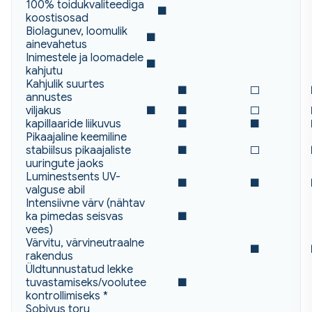
100% toidukvaliteediga
■
koostisosad
Biolagunev, loomulik
■
ainevahetus
Inimestele ja loomadele
■
kahjutu
Kahjulik suurtes
■
□
annustes
viljakus
■
■
□
kapillaaride liikuvus
■
■
Pikaajaline keemiline
stabiilsus pikaajaliste
■
□
uuringute jaoks
Luminestsents UV-
■
■
valguse abil
Intensiivne värv (nähtav
ka pimedas seisvas
■
vees)
Värvitu, värvineutraalne
■
rakendus
Üldtunnustatud lekke
tuvastamiseks/voolutee
■
kontrollimiseks *
Sobivus toru