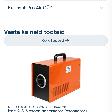
Kus asub Pro Air OÜ?
Vaata ka neid tooteid
Kõik tooted
MUUD TOOTED
•
OSOONI GENERAATOR
Itec KJS-6 osoonigeneraator (osonaator)