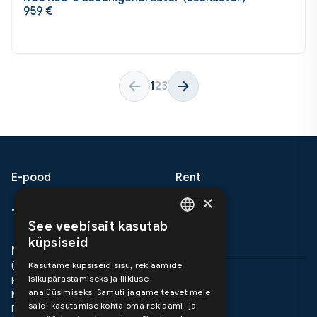
959
€
1
2
3
E-pood
Rent
×
Teenused
Meist
See veebisait kasutab
ESTONIAN
küpsiseid
Nõuanded
Kontakt
ENGLISH
Üldtingimused
Kasutame küpsiseid sisu, reklaamide
isikupärastamiseks ja liikluse
Pretensioonid ja garantii
analüüsimiseks. Samuti jagame teavet meie
Müügitingimused
saidi kasutamise kohta oma reklaami- ja
Privaatsus poliitika