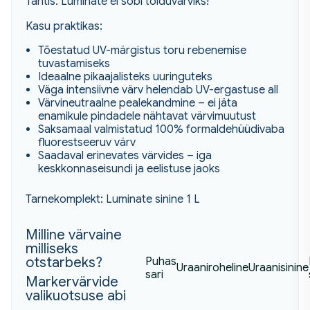
Tähtis: Luminate ei sobi toiduvärviks!
Kasu praktikas:
Tõestatud UV-märgistus toru rebenemise
tuvastamiseks
Ideaalne pikaajalisteks uuringuteks
Väga intensiivne värv helendab UV-ergastuse all
Värvineutraalne pealekandmine – ei jäta
enamikule pindadele nähtavat värvimuutust
Saksamaal valmistatud 100% formaldehüüdivaba
fluorestseeruv värv
Saadaval erinevates värvides – iga
keskkonnaseisundi ja eelistuse jaoks
Tarnekomplekt: Luminate sinine 1 L
Milline värvaine
milliseks
otstarbeks?
Puhas
Uraaniroheline
Uraanisinine
sari
Markervärvide
valikuotsuse abi