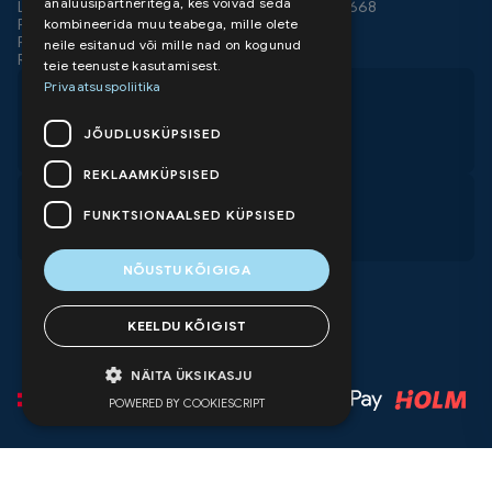
analüüsipartneritega, kes võivad seda
LHV SWIFT LHVBEE22 IBAN EE517700771002591668
ProAir 2026
kombineerida muu teabega, mille olete
ProAir OÜ
neile esitanud või mille nad on kogunud
Reg. Nr. 14265222
teie teenuste kasutamisest.
Privaatsuspoliitika
+372 5332 2258
+372 5670 4022
JÕUDLUSKÜPSISED
info@proair.ee
REKLAAMKÜPSISED
E-R 9.00-17.00
FUNKTSIONAALSED KÜPSISED
Kuma tee 4, Peetri, Estonia
NÕUSTU KÕIGIGA
KEELDU KÕIGIST
NÄITA ÜKSIKASJU
POWERED BY COOKIESCRIPT