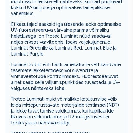
muutuvad intensiivselt nähtavaks, kui nad puutuvad
kokku UV-kiirgusega optimaalses lainepikkuse
vahemikus.
Et kasutajad saaksid iga ülesande jaoks optimaalse
UV-fluorestseeruva värvaine parima võimaliku
heledusega, on Trotec Luminat nüüd saadaval
neljas erksas värvitoonis, lisaks väljakujunenud
Luminat Greenile ka Luminat Red, Luminat Blue ja
Luminat Purple.
Luminat sobib eriti hästi lamekatuste vett kandvate
tasemete lekketestideks või süvendite ja
vihmaveetorude kontrollimiseks. Fluorestseeruvat
ainet saab selle väljumispunktides tuvastada ja UV-
valguses nähtavaks teha.
Trotec Luminati muid võimalikke kasutusviise võib
leida mittepurustavate materjalide testimisel (NDT)
ja lekke tuvastamise valdkonnas, kui kapillaaride
liikuvus on sekundaarne ja UV-märgistusest ei
tohiks jääda nähtavaid jälgi.