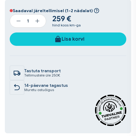
Saadaval järeltellimisel (1-2 nädalat)
259 €
Fluorestseeruv
hind koos km-ga
värvaine
UV-
Lisa korvi
kiirguse
abil
lekete
tuvastamine
(lilla)
Tastuta transport
kogus
Tellimustele üle 250€
14-päevane tagastus
Muretu ostuõigus