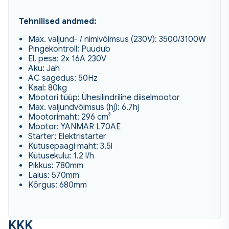
Tehnilised andmed:
Max. väljund- / nimivõimsus (230V): 3500/3100W
Pingekontroll: Puudub
El. pesa: 2x 16A 230V
Aku: Jah
AC sagedus: 50Hz
Kaal: 80kg
Mootori tüüp: Ühesilindriline diiselmootor
Max. väljundvõimsus (hj): 6.7hj
Mootorimaht: 296 cm³
Mootor: YANMAR L70AE
Starter: Elektristarter
Kütusepaagi maht: 3.5l
Kütusekulu: 1.2 l/h
Pikkus: 780mm
Laius: 570mm
Kõrgus: 680mm
KKK