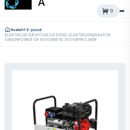
Skip
to
0
content
Avaleht
/
E-pood
/
ELEKTRILISE KÄIVITUSEGA DIISEL ELEKTRIGENERAATOR
GREENPOWER GP 4000XM/YE 3000RPM 3.5KW