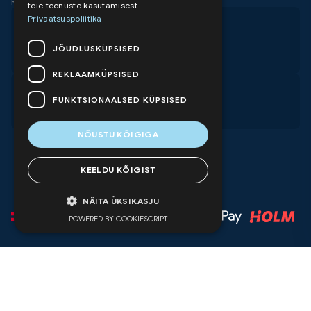
Reg. Nr. 14265222
teie teenuste kasutamisest.
Privaatsuspoliitika
+372 5332 2258
+372 5670 4022
JÕUDLUSKÜPSISED
info@proair.ee
REKLAAMKÜPSISED
E-R 9.00-17.00
FUNKTSIONAALSED KÜPSISED
Kuma tee 4, Peetri, Estonia
NÕUSTU KÕIGIGA
KEELDU KÕIGIST
NÄITA ÜKSIKASJU
POWERED BY COOKIESCRIPT