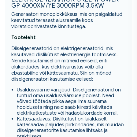
GP 4000XM/YE 3000RPM 3.5KW
Generaatori monoplokküksus, mis on paigaldatud
keevitatud terasest alusraamile koos
vibratsioonivastaste kinnitustega.
Tooteleht
Diiselgeneraatorid on elektrigeneraatorid, mis
kasutavad diislikütust elektrienergia tootmiseks.
Nende kasutamisel on mitmeid eeliseid, eriti
olukordades, kus elektrivarustus võib olla
ebastabiilne või kättesaamatu. Siin on mõned
diiselgeneraatori kasutamise eelised:
Usaldusväärne varujõud: Diiselgeneraatorid on
tuntud oma usaldusväärsuse poolest. Need
võivad töötada pikka aega ilma suurema
hoolduseta ning neid saab kiiresti käivitada
elektrikatkestuste või hädaolukordade korral.
Kättesaadavus: Diislikütust on laialdaselt
kättesaadav paljudes piirkondades, mis muudab
diiselgeneraatorite kasutamise lihtsaks ja
praktiliseks.