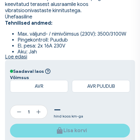
keevitatud terasest alusraamile koos
vibratsioonivastaste kinnitustega.
Ühefaasiline
Tehnilised andmed:
Max. väljund- / nimivõimsus (230V): 3500/3100W
Pingekontroll: Puudub
El. pesa: 2x 16A 230V
Aku: Jah
Loe edasi
AC sagedus: 50Hz
Kaal: 80kg
Mootori tüüp: Ühesilindriline diiselmootor
Saadaval laos
Max. väljundvõimsus (hj): 6.7hj
Võimsus
Mootorimaht: 296 cm³
AVR
AVR PUUDUB
Mootor: YANMAR L70AE
Starter: Elektristarter
Kütusepaagi maht: 3.5l
Kütusekulu: 1.2 l/h
—
Pikkus: 780mm
ELEKTRILISE
hind koos km-ga
Laius: 570mm
KÄIVITUSEGA
Kõrgus: 680mm
DIISEL
Lisa korvi
ELEKTRIGENERAATOR
GREENPOWER