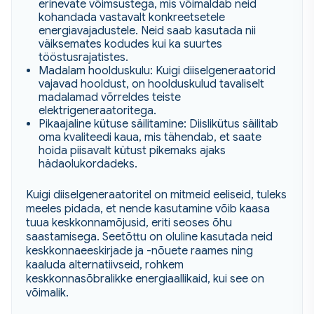
erinevate võimsustega, mis võimaldab neid
kohandada vastavalt konkreetsetele
energiavajadustele. Neid saab kasutada nii
väiksemates kodudes kui ka suurtes
tööstusrajatistes.
Madalam hoolduskulu: Kuigi diiselgeneraatorid
vajavad hooldust, on hoolduskulud tavaliselt
madalamad võrreldes teiste
elektrigeneraatoritega.
Pikaajaline kütuse säilitamine: Diislikütus säilitab
oma kvaliteedi kaua, mis tähendab, et saate
hoida piisavalt kütust pikemaks ajaks
hädaolukordadeks.
Kuigi diiselgeneraatoritel on mitmeid eeliseid, tuleks
meeles pidada, et nende kasutamine võib kaasa
tuua keskkonnamõjusid, eriti seoses õhu
saastamisega. Seetõttu on oluline kasutada neid
keskkonnaeeskirjade ja -nõuete raames ning
kaaluda alternatiivseid, rohkem
keskkonnasõbralikke energiaallikaid, kui see on
võimalik.