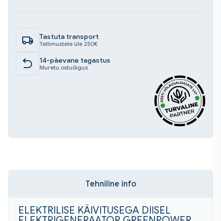
GP
4000XM/YE
3000RPM
Tastuta transport
3.5KW
Tellimustele üle 250€
kogus
14-päevane tagastus
Muretu ostuõigus
Tehniline info
ELEKTRILISE KÄIVITUSEGA DIISEL
ELEKTRIGENERAATOR GREENPOWER