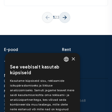
1
2
3
E-pood
Rent
×
Teenused
Meist
See veebisait kasutab
ESTONIAN
küpsiseid
Nõuanded
Kontakt
ENGLISH
Üldtingimused
Kasutame küpsiseid sisu, reklaamide
isikupärastamiseks ja liikluse
Pretensioonid ja garantii
analüüsimiseks. Samuti jagame teavet meie
Müügitingimused
saidi kasutamise kohta oma reklaami- ja
Privaatsus poliitika
analüüsipartneritega, kes võivad seda
LHV SWIFT LHVBEE22 IBAN EE517700771002591668
ProAir 2026
kombineerida muu teabega, mille olete
ProAir OÜ
neile esitanud või mille nad on kogunud