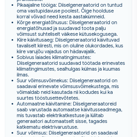
Pikaajaline tööiga: Diiselgeneraatorid on tuntud
oma vastupidavuse poolest. Õige hoolduse
korral võivad need kesta aastakümneid.
Kõrge energiatõhusus: Diiselgeneraatorid on
energiatõhusad ja suudavad toota palju
võimsust suhteliselt väikese kütusekogusega.
Kiire käivitusaeg: Diiselgeneraatorid käivituvad
tavaliselt kiiresti, mis on oluline olukordades, kus
kiire varujõu vajadus on hädavajalik.
Sobivus laiades kliimatingimustes:
Diiselgeneraatorid suudavad töötada erinevates
kliimatingimustes, sealhulgas külmas ja kuumas
ilmas.
Suur võimsusvõimekus: Diiselgeneraatorid on
saadaval erinevate võimsusvõimekustega, mis
võimaldab neid kasutada nii kodudes kui ka
suurtes tööstusettevõtetes.
Automaatne käivitamine: Diiselgeneraatoreid
saab varustada automaatse käivitusseadmega,
mis tuvastab elektrikatkestuse ja lülitab
generaatori automaatselt sisse, tagades
katkematu elektrivarustuse.
Suur võimsus: Diiselgeneraatorid on saadaval